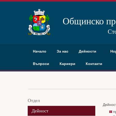
Общинско пр
Ст
Начало
За нас
Дейности
Но
Въпроси
Кариери
Контакти
Дейност
Отдел
Дейност
Дейност
п