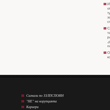
И
о
т
з
с
С
т
р
„
п
О
к
Сигнали по ЗЗЛПСПОИН
"НЕ" на корупцията
Кариери