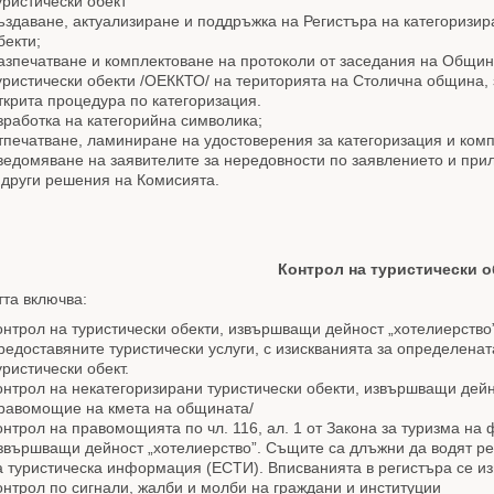
уристически обект
ъздаване, актуализиране и поддръжка на Регистъра на категоризир
бекти;
азпечатване и комплектоване на протоколи от заседания на Общин
уристически обекти /ОЕККТО/ на територията на Столична община,
ткрита процедура по категоризация.
зработка на категорийна символика;
тпечатване, ламиниране на удостоверения за категоризация и комп
ведомяване на заявителите за нередовности по заявлението и прил
 други решения на Комисията.
Контрол на туристически о
та включва:
онтрол на туристически обекти, извършващи дейност „хотелиерство”
редоставяните туристически услуги, с изискванията за определенат
уристически обект.
онтрол на некатегоризирани туристически обекти, извършващи дейно
равомощие на кмета на общината/
онтрол на правомощията по чл. 116, ал. 1 от Закона за туризма на
звършващи дейност „хотелиерство”. Същите са длъжни да водят ре
а туристическа информация (ЕСТИ). Вписванията в регистъра се и
онтрол по сигнали, жалби и молби на граждани и институции