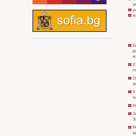
о
р
и
К
р
и
2
п
О
з
9
н
Н
З
З
Р
а