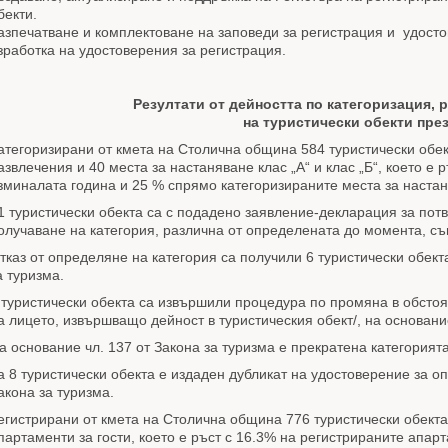
бекти.
азпечатване и комплектоване на заповеди за регистрация и удосто
зработка на удостоверения за регистрация.
Резултати от дейността по категоризация, 
на туристически обекти през
атегоризирани от кмета на Столична община 584 туристически обект
азвлечения и 40 места за настаняване клас „А“ и клас „Б“, което е
зминалата година и 25 % спрямо категоризираните места за настаня
1 туристически обекта са с подадено заявление-декларация за пот
олучаване на категория, различна от определената до момента, съгл
тказ от определяне на категория са получили 6 туристически обекта н
а туризма.
 туристически обекта са извършили процедура по промяна в обсто
а лицето, извършващо дейност в туристическия обект/, на основание
а основание чл. 137 от Закона за туризма е прекратена категорията
а 8 туристически обекта е издаден дубликат на удостоверение за о
акона за туризма.
егистрирани от кмета на Столична община 776 туристически обекта кл
партаменти за гости, което е ръст с 16.3% на регистрираните апарт