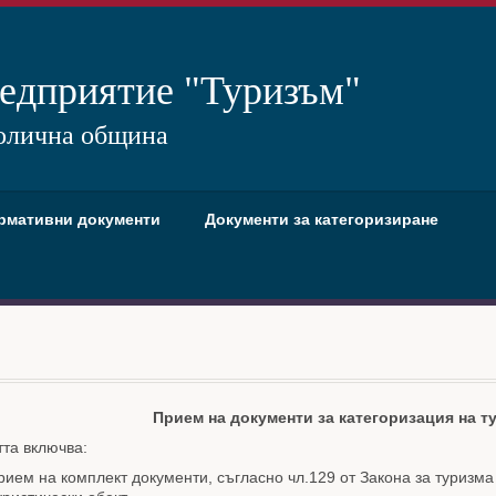
едприятие "Туризъм"
олична община
рмативни документи
Документи за категоризиране
Прием на документи за категоризация на т
та включва:
рием на комплект документи, съгласно чл.129 от Закона за туризма