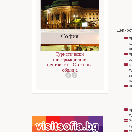
Дейност
София
Л
п
к
о
Туристически
п
информационни
з
центрове на Столична
к
община
т
з
н
п
п
т
Х
т
с