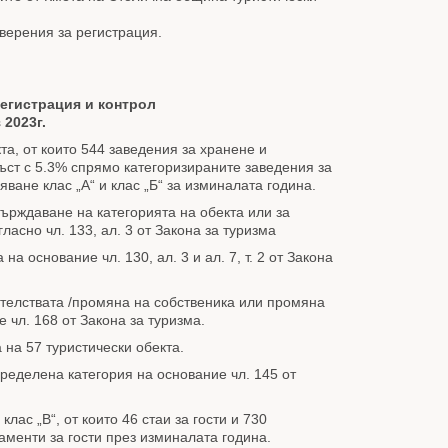
верения за регистрация.
регистрация и контрол
 2023г.
а, от които 544 заведения за хранене и
 ръст с 5.3% спрямо категоризираните заведения за
ване клас „А“ и клас „Б“ за изминалата година.
върждаване на категорията на обекта или за
асно чл. 133, ал. 3 от Закона за туризма
а основание чл. 130, ал. 3 и ал. 7, т. 2 от Закона
ятелствата /промяна на собственика или промяна
 чл. 168 от Закона за туризма.
 на 57 туристически обекта.
пределена категория на основание чл. 145 от
ас „В“, от които 46 стаи за гости и 730
аменти за гости през изминалата година.