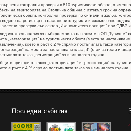
звършени контролни проверки в 510 туристически обекта, а именно
бекти на територията на Столична община с изтекъл срок на опред
уристически обекти, контролни проверки по сигнали и жалби, контро
а водeне на регистър на настанените туристи и ежемесечно подав
ъвместни проверки със сектор „Икономическа полиция“ при СДВР и
лед изготвен анализ за събираемостта на таксите в ОП „Туризъм“ се
акса „категоризация“ на туристически обекти (места за настаняване 
азвлечения), което е ръст с 2 % спрямо постъпилата такса категори
регистрация“ на места за настаняване клас „В“ (стаи за гости и апа
остъпилата такса „регистрация“ за изминалата година.
бщите приходи от такса „категоризация“ и „регистрация“ на туристич
оето е ръст с 4 % спрямо постъпилата такса за изминалата година.
Последни събития
e