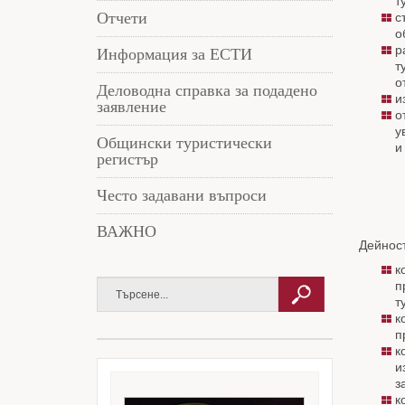
т
Отчети
с
о
р
Информация за ЕСТИ
т
о
Деловодна справка за подадено
и
заявление
о
у
Общински туристически
и
регистър
Често задавани въпроси
ВАЖНО
Дейност
к
п
т
к
п
к
и
з
к