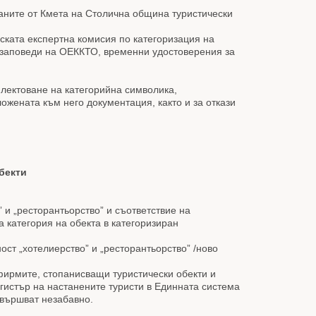
аните от Кмета на Столична община туристически
ската експертна комисия по категоризация на
 заповеди на ОЕККТО, временни удостоверения за
лектоване на категорийна символика,
ожената към него документация, както и за откази
бекти
 и „ресторантьорство” и съответствие на
а категория на обекта в категоризиран
ст „хотелиерство” и „ресторантьорство” /ново
 фирмите, стопанисващи туристически обекти и
гистър на настанените туристи в Единната система
звършват незабавно.