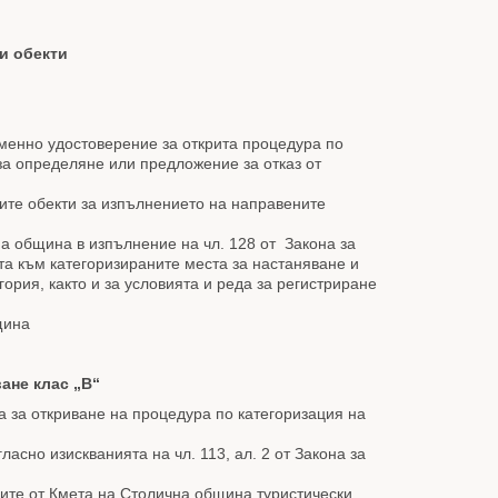
и обекти
анкя
еменно удостоверение за открита процедура по
за определяне или предложение за отказ от
ите обекти за изпълнението на направените
на община в изпълнение на чл. 128 от Законa за
нията към категоризираните места за настаняване и
ория, както и за условията и реда за регистриране
щина
ане клас „В“
а за откриване на процедура по категоризация на
ласно изискванията на чл. 113, ал. 2 от Закона за
ните от Кмета на Столична община туристически