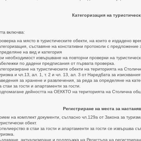
Категоризация на туристическ
та включва:
Б
арго
ЧитАлнЯта
роверка на място в туристическите обекти, на които е издадено вр
атегоризация, съставяне на констативни протоколи с предложение 
пределяне на вид и категория
ри необходимост извършване на повторни проверки на туристическ
абележки по дадени предписания от първата проверка.
атегоризиране на туристическите обекти на територията на Столич
уризма и чл.13, ал. 1, т. 2 и чл. 13, ал. 3 от Наредбата за изисква
аведения за хранене и развлечения, за реда за определяне на катег
а стаи за гости и апартаменти за гости.
одпомагане дейността на ОЕККТО на територията на Столична об
Регистриране на места за настаняв
рием на комплект документи, съгласно чл.129а от Закона за туризм
уристически обект.
отелиерство в стаи за гости и апартаменти за гости се извършва съг
уризма.
ъздаване, актуализиране и поддръжка на Регистъра на регистрира