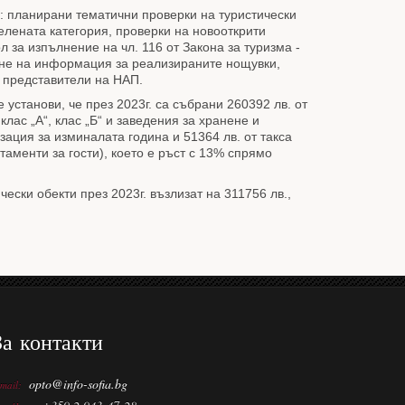
: планирани тематични проверки на туристически
елената категория, проверки на новооткрити
л за изпълнение на чл. 116 от Закона за туризма -
ане на информация за реализираните нощувки,
 представители на НАП.
 установи, че през 2023г. са събрани 260392 лв. от
клас „А“, клас „Б“ и заведения за хранене и
зация за изминалата година и 51364 лв. от такса
ртаменти за гости), което е ръст с 13% спрямо
ески обекти през 2023г. възлизат на 311756 лв.,
За контакти
opto@info-sofia.bg
-mail: