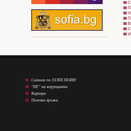
С
П
У
П
В
С
И
Сигнали по ЗЗЛПСПОИН
"НЕ" на корупцията
Кариери
Полезни връзки