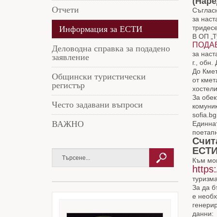
(Наре
Отчети
Съгласн
за наст
тридесе
Информация за ЕСТИ
В ОП „Т
ПОДА
Деловодна справка за подадено
за наст
заявление
г., обн.
До Кмет
Общински туристически
от кмет
регистър
хостели
За обек
Често задавани въпроси
комуник
sofia.b
ВАЖНО
Единнат
поетапн
Счит
ЕСТИ
Към мом
https
туризма
За да б
е необх
генери
данни: