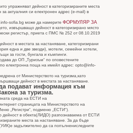
оито упражняват дейност в категоризираните места
за актуалния си електронен адрес (e-mail) в
ФОРМУЛЯР ЗА
info-sofia.bg може да намерите
цето, извършващо дейност в категоризирано място
чески регистър, приета с ПМС № 252 от 08.10.2019
йност в местата за настаняване, категоризирани
ория една и две звезди), мотели, семейни хотели,
къщи за гости, бунгала и къмпинги.
одава до ОП „Туризъм“ по оповестените
 по електронна поща на имейл адрес: opto@info-
едрена от Министерството на туризма,като
звършващи дейност в местата за настаняване.
а да подават информация към
Закона за туризма.
лната среда на ЕСТИ на
 интернет страницата на Министерството на
Меню „Регистри“, подменю „ЕСТИ“).
що дейност в обекта(ЛИДО) разпознаваема от ЕСТИ
изираните места за настаняване. За да бъде
(УИК)е задължително да са попълнениследните