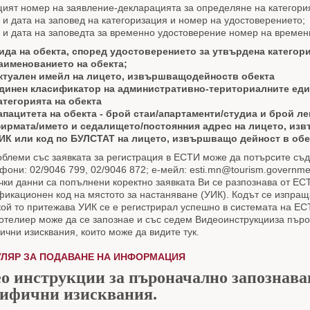
ият номер на заявление-декларацията за определяне на категори
 и дата на заповед на категоризация и номер на удостоверението;
 и дата на заповедта за временно удостоверение номер на времен
ида на обекта, според удостоверението за утвърдена категори
аименованието на обекта;
Б
ктуален имейл на лицето, извършващодейноств обекта
арго
ЧитАлнЯта
динен класификатор на административно-териториалните еди
атегорията на обекта
апацитета на обекта - брой стаи/апартаменти/студиа и брой ле
ирмата/името и седалището/постоянния адрес на лицето, из
ИК или код по БУЛСТАТ на лицето, извършващо дейност в обе
блеми със заявката за регистрация в ЕСТИ може да потърсите съд
фони: 02/9046 799, 02/9046 872; е-мейл: esti.mn@tourism.governme
чки данни са попълнени коректно заявката Ви се разпознава от Е
икационен код на мястото за настаняване (УИК). Кодът се изпраща
кой то притежава УИК се е регистрирал успешно в системата на ЕС
отелиер може да се запознае и със седем Видеоинструкцииза пъро
чни изисквания, които може да видите тук.
ЛЯР ЗА ПОДАВАНЕ НА ИНФОРМАЦИЯ
о инструкции за пъроначално запознаван
ифични изисквания.