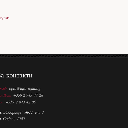
щувки
За контакти
opto@info-sofia.bg
-mail:
+359 2 943 47 28
ел./факс
+359 2 943 42 05
ел.
л. „Оборище” №44, ет. 3
р. София, 1505