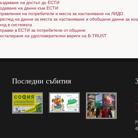
ъздаване на достъп до ЕСТИ
одаване на данни към ЕСТИ
правление на потребители и места за настаняване на ЛИДО
реглед на данни за места за настаняване и обобщени данни за но
ход в системата
правки в ЕСТИ за потребители от общини
нсталиране на удостоверителни вериги на B-TRUST
Последни събития
e
т
т
у
г