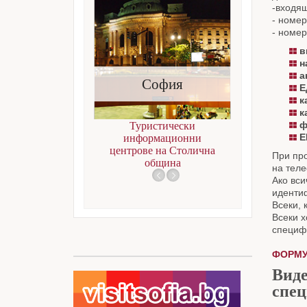
-входящ
- номер
- номер
в
н
а
София
Л
Е
к
к
Туристически
ф
информационни
Е
центрове на Столична
При про
община
на теле
Ако вси
идентиф
Всеки, 
Всеки х
специфи
ФОРМУ
Виде
спец