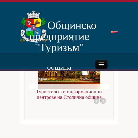
Общинско
предприятие
"Туризъм"
Столична
община
Начало
За нас
София
Туристически информационни
центрове на Столична община
Дейности
Нормативни документи
Документи за категоризиране