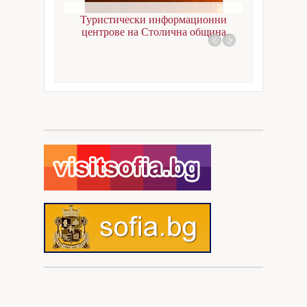
Документи за регистрация
София
Туристически информационни
центрове на Столична община
Събития
Въпроси
Кариери
Контакти