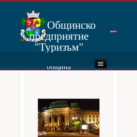
Отчети
Услуги
Общинско
предприятие
"Туризъм"
Столична
община
Начало
За нас
Дейности
Нормативни документи
Документи за категоризиране