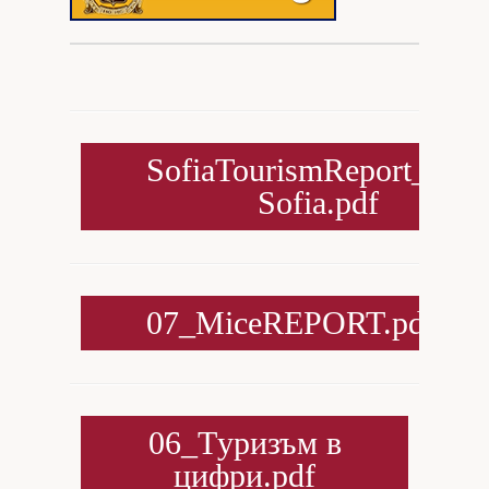
SofiaTourismReport_Visit
Sofia.pdf
07_MiceREPORT.pdf
06_Tуризъм в
цифри.pdf