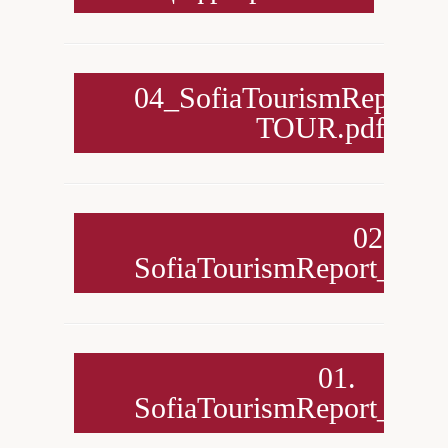
04_SofiaTourismReport
TOUR.pdf
02.
SofiaTourismReport_SOF
01.
SofiaTourismReport_Prese